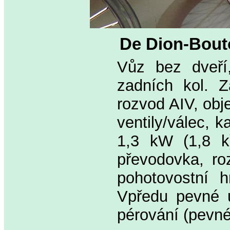
De Dion-Bouto
Vůz bez dveří
zadních kol. Z
rozvod AIV, obj
ventily/válec, 
1,3 kW (1,8 k
převodovka, r
pohotovostní 
Vpředu pevné u
pérování (pevné