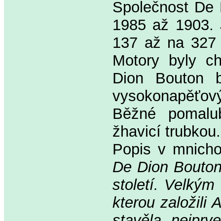
Společnost De D
1985 až 1903. 
137 až na 327 
Motory byly c
Dion Bouton b
vysokonapěťov
Běžné pomalub
žhavicí trubkou.
Popis v mnich
De Dion Bouton 
století. Velkým
kterou založili
stavěla nejprv