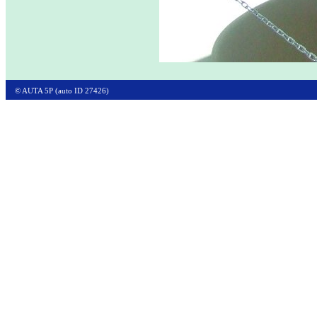
© AUTA 5P (auto ID 27426)