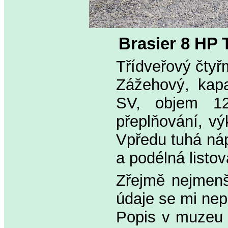
Brasier 8 HP
Třídveřový čtyř
Zážehový, kapa
SV, objem 120
přeplňování, vý
Vpředu tuhá náp
a podélná listo
Zřejmě nejmenš
údaje se mi nepo
Popis v muzeu 