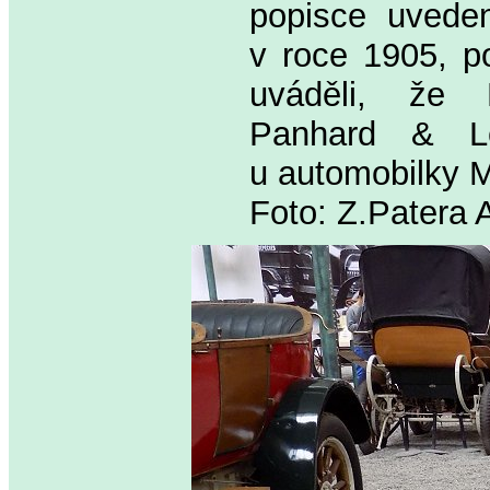
popisce uveden
v roce 1905, p
uváděli, že 
Panhard & Le
u automobilky M
Foto: Z.Patera 