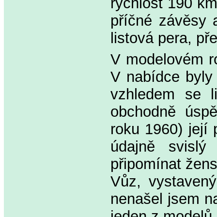
rychlost 190 km
příčné závěsy 
listová pera, p
V modelovém ro
V nabídce byly 
vzhledem se li
obchodně úspě
roku 1960) její
údajně svislý
připomínat žens
Vůz, vystaven
nenašel jsem n
jeden z modelů