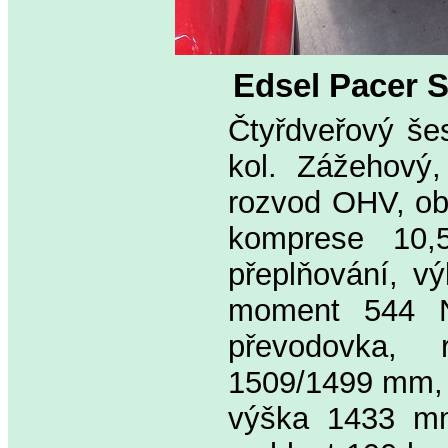
Edsel Pacer 
Čtyřdveřový še
kol. Zážehový,
rozvod OHV, ob
komprese 10,5
přeplňování, v
moment 544 Nm
převodovka,
1509/1499 mm, 
výška 1433 mm