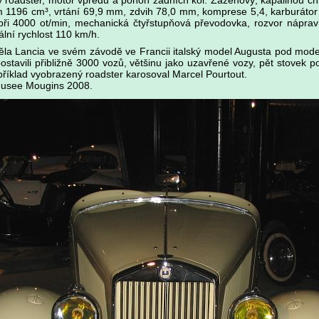
roadster, motor vpředu a pohon zadních kol. Zážehový, kapalinou chla
 1196 cm³, vrtání 69,9 mm, zdvih 78,0 mm, komprese 5,4, karburátor 
při 4000 ot/min, mechanická čtyřstupňová převodovka, rozvor nápra
lní rychlost 110 km/h.
áběla Lancia ve svém závodě ve Francii italský model Augusta pod mo
ostavili přibližně 3000 vozů, většinu jako uzavřené vozy, pět stovek 
říklad vyobrazený roadster karosoval Marcel Pourtout.
Musee Mougins 2008.