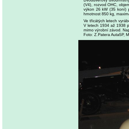
Dvoudveřový dvoumístný 
(V4), rozvod OHC, objem
výkon 26 kW (35 koní) 
hmotnost 850 kg, maximá
Ve třicátých letech vyr
V letech 1934 až 1938 p
mimo výrobní závod. Nap
Foto: Z.Patera Auta5P, 