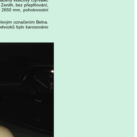
zený vidlicový čtyřválec
Zenith, bez přeplňování,
v 2650 mm, pohotovostní
delovým označením Belna.
podvozků bylo karosováno