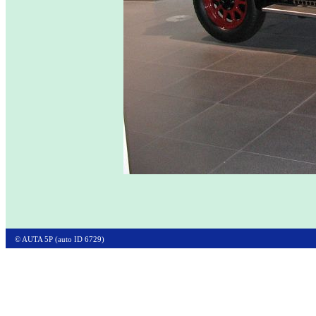
© AUTA 5P (auto ID 6729)