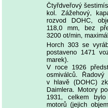
Čtyřdveřový šestimí
kol. Zážehový, kap
rozvod DOHC, obj
118,0 mm, bez pře
3200 ot/min, maximál
Horch 303 se vyráb
postaveno 1471 voz
marek).
V roce 1926 předst
osmiválců. Řadový 
v hlavě (DOHC) zko
Daimlera. Motory po
1931, celkem bylo
motorů (jejich obj