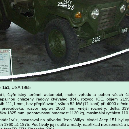
r 151
, USA 1965
ří, čtyřmístný terénní automobil, motor vpředu a pohon všech čty
apalinou chlazený řadový čtyřválec (R4), rozvod IOE, objem 2199
ih 111,1 mm, bez přeplňování, výkon 52 kW (71 koní) při 4000 ot/mi
á převodovka, rozvor náprav 2060 mm, vnější rozměry: délka 33
ka 1825 mm, pohotovostní hmotnost 1120 kg, maximální rychlost 110
ádní vůz, navazoval na původní Jeep Willys. Model Jeep 151 byl v
ch 1960 až 1975. Používaly jej i další armády, například nizozemská a i