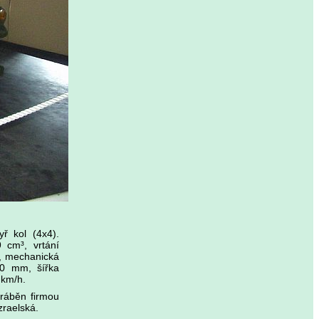
ř kol (4x4).
 cm³, vrtání
n, mechanická
90 mm, šířka
 km/h.
yráběn firmou
zraelská.