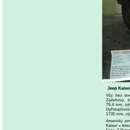
Jeep Kaise
Vůz bez dve
Zážehový, k
79,4 mm, zdv
čtyřstupňov
1735 mm, výš
Americký arm
Kaiser v lete