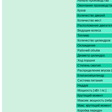
Начало производства
Окончание производств
Кузов
Количество дверей
Количество мест
Расположение двигате
Ведущие колеса
Топливо
Количество цилиндров
Охлаждение
Рабочий объём
Диаметр цилиндра
Ход поршня
Степень сжатия
Распределение впуска 
Клапанов/цилиндр
Система питания
Наддув
Мощность [ кВт / лс ]
Крутящий момент
Максим. мощность (гибр
Макс. крутящий момент 
Коробка передач