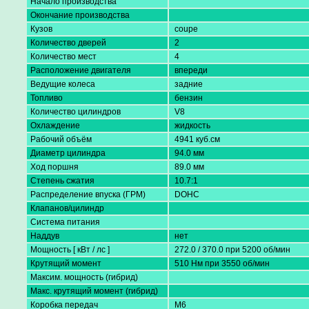
Начало производства
Окончание производства
Кузов
coupe
Количество дверей
2
Количество мест
4
Расположение двигателя
впереди
Ведущие колеса
задниe
Топливо
бензин
Количество цилиндров
V8
Охлаждение
жидкость
Рабочий объём
4941 куб.см
Диаметр цилиндра
94.0 мм
Ход поршня
89.0 мм
Степень сжатия
10.7:1
Распределение впуска (ГРМ)
DOHC
Клапанов/цилиндр
Система питания
Наддув
нет
Мощность [ кВт / лс ]
272.0 / 370.0 при 5200 об/мин
Крутящий момент
510 Нм при 3550 об/мин
Максим. мощность (гибрид)
Макс. крутящий момент (гибрид)
Коробка передач
M6