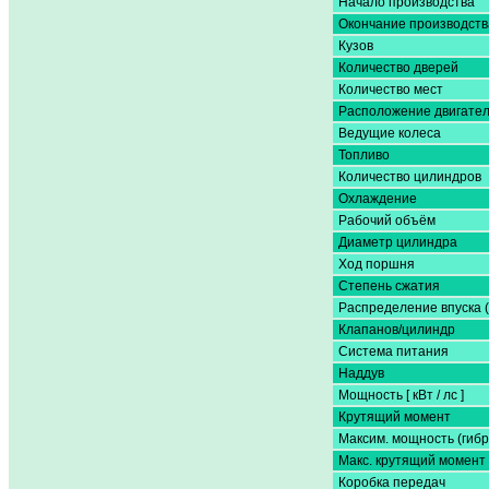
Начало производства
Окончание производств
Кузов
Количество дверей
Количество мест
Расположение двигате
Ведущие колеса
Топливо
Количество цилиндров
Охлаждение
Рабочий объём
Диаметр цилиндра
Ход поршня
Степень сжатия
Распределение впуска 
Клапанов/цилиндр
Система питания
Наддув
Мощность [ кВт / лс ]
Крутящий момент
Максим. мощность (гибр
Макс. крутящий момент 
Коробка передач