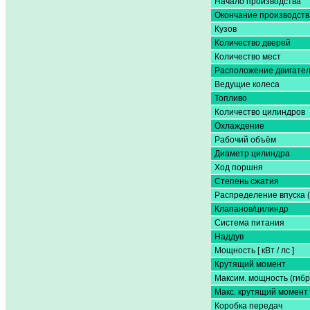
Начало производства
Окончание производств
Кузов
Количество дверей
Количество мест
Расположение двигате
Ведущие колеса
Топливо
Количество цилиндров
Охлаждение
Рабочий объём
Диаметр цилиндра
Ход поршня
Степень сжатия
Распределение впуска 
Клапанов/цилиндр
Система питания
Наддув
Мощность [ кВт / лс ]
Крутящий момент
Максим. мощность (гибр
Макс. крутящий момент 
Коробка передач