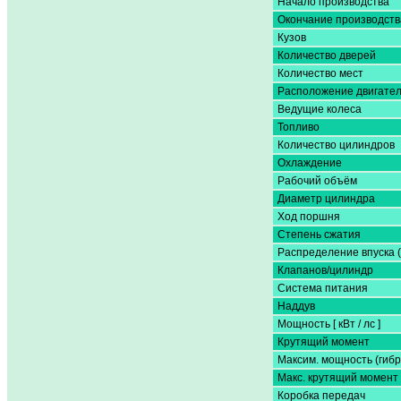
Начало производства
Окончание производств
Кузов
Количество дверей
Количество мест
Расположение двигате
Ведущие колеса
Топливо
Количество цилиндров
Охлаждение
Рабочий объём
Диаметр цилиндра
Ход поршня
Степень сжатия
Распределение впуска 
Клапанов/цилиндр
Система питания
Наддув
Мощность [ кВт / лс ]
Крутящий момент
Максим. мощность (гибр
Макс. крутящий момент 
Коробка передач