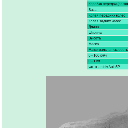
Коробка передач (по за
База
Колея передних колес
Колея задних колес
Длина
Ширина
Высота
Масса
Максимальная скорость
0 - 100 км/ч
0 - 1 км
Фото: archiv Auta5P