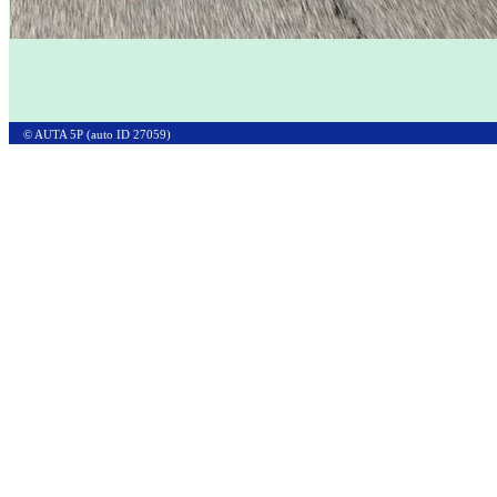
© AUTA 5P (auto ID 27059)