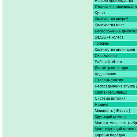
Начало производства
Окончание производств
Кузов
Количество дверей
Количество мест
Расположение двигате
Ведущие колеса
Топливо
Количество цилиндров
Охлаждение
Рабочий объём
Диаметр цилиндра
Ход поршня
Степень сжатия
Распределение впуска 
Клапанов/цилиндр
Система питания
Наддув
Мощность [ кВт / лс ]
Крутящий момент
Максим. мощность (гибр
Макс. крутящий момент 
Коробка передач