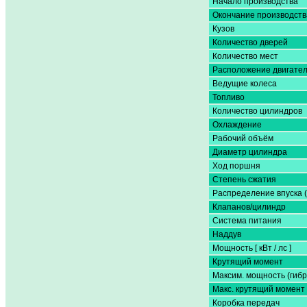
Начало производства
Окончание производств
Кузов
Количество дверей
Количество мест
Расположение двигате
Ведущие колеса
Топливо
Количество цилиндров
Охлаждение
Рабочий объём
Диаметр цилиндра
Ход поршня
Степень сжатия
Распределение впуска 
Клапанов/цилиндр
Система питания
Наддув
Мощность [ кВт / лс ]
Крутящий момент
Максим. мощность (гибр
Макс. крутящий момент 
Коробка передач