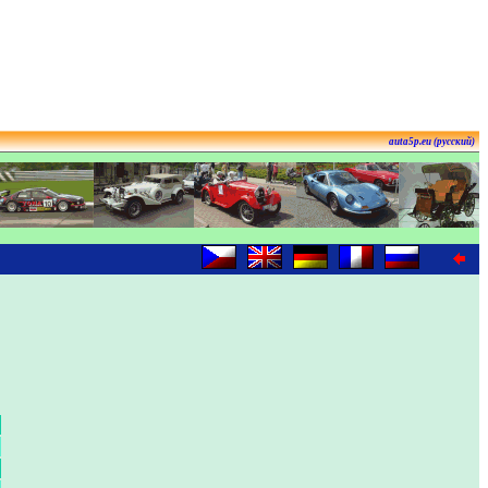
auta5p.eu (русский)