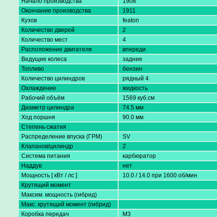
Начало производства
1908
Окончание производства
1911
Кузов
featon
Количество дверей
2
Количество мест
4
Расположение двигателя
впереди
Ведущие колеса
задниe
Топливо
бензин
Количество цилиндров
рядный 4
Охлаждение
жидкость
Рабочий объём
1569 куб.см
Диаметр цилиндра
74.5 мм
Ход поршня
90.0 мм
Степень сжатия
Распределение впуска (ГРМ)
SV
Клапанов/цилиндр
2
Система питания
карбюратор
Наддув
нет
Мощность [ кВт / лс ]
10.0 / 14.0 при 1600 об/мин
Крутящий момент
Максим. мощность (гибрид)
Макс. крутящий момент (гибрид)
Коробка передач
M3