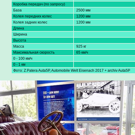
Коробка передач (по запросу)
База
2500 мм
Колея передних колес
1200 мм
Колея задних колес
1200 мм
Длина
Ширина
Высота
Масса
925 кг
Максимальная скорость
65 км/ч
0 - 100 км/ч
0 - 1 км
Фото: Z.Patera Auta5P, Automobile Welt Eisenach 2017 + archiv Auta5P