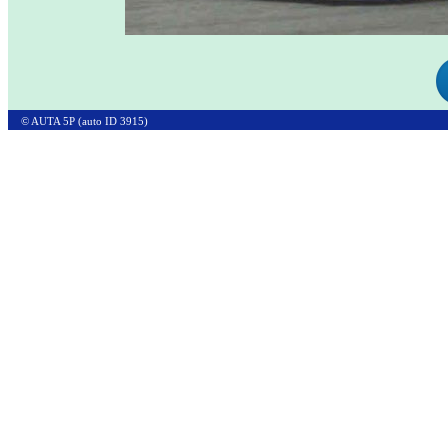
© AUTA 5P (auto ID 3915)