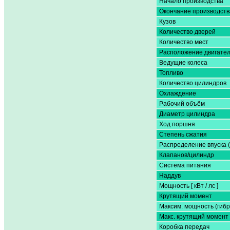
Начало производства
Окончание производств
Кузов
Количество дверей
Количество мест
Расположение двигате
Ведущие колеса
Топливо
Количество цилиндров
Охлаждение
Рабочий объём
Диаметр цилиндра
Ход поршня
Степень сжатия
Распределение впуска 
Клапанов/цилиндр
Система питания
Наддув
Мощность [ кВт / лс ]
Крутящий момент
Максим. мощность (гибр
Макс. крутящий момент 
Коробка передач