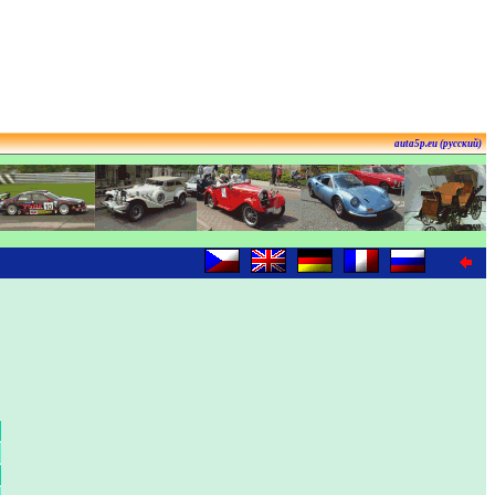
auta5p.eu (русский)