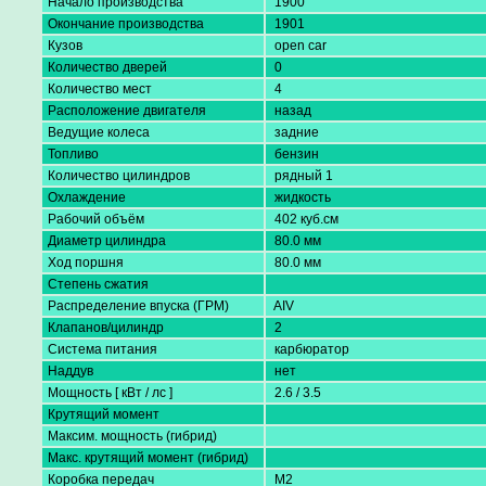
Начало производства
1900
Окончание производства
1901
Кузов
open car
Количество дверей
0
Количество мест
4
Расположение двигателя
назад
Ведущие колеса
задниe
Топливо
бензин
Количество цилиндров
рядный 1
Охлаждение
жидкость
Рабочий объём
402 куб.см
Диаметр цилиндра
80.0 мм
Ход поршня
80.0 мм
Степень сжатия
Распределение впуска (ГРМ)
AIV
Клапанов/цилиндр
2
Система питания
карбюратор
Наддув
нет
Мощность [ кВт / лс ]
2.6 / 3.5
Крутящий момент
Максим. мощность (гибрид)
Макс. крутящий момент (гибрид)
Коробка передач
M2