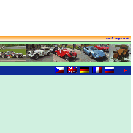
auta5p.eu (русский)