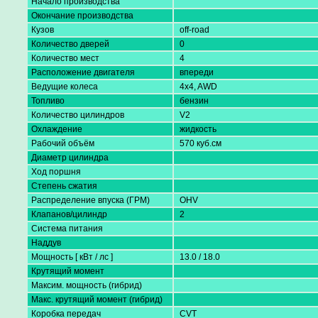
Начало производства
Окончание производства
Кузов
off-road
Количество дверей
0
Количество мест
4
Расположение двигателя
впереди
Ведущие колеса
4x4, AWD
Топливо
бензин
Количество цилиндров
V2
Охлаждение
жидкость
Рабочий объём
570 куб.см
Диаметр цилиндра
Ход поршня
Степень сжатия
Распределение впуска (ГРМ)
OHV
Клапанов/цилиндр
2
Система питания
Наддув
Мощность [ кВт / лс ]
13.0 / 18.0
Крутящий момент
Максим. мощность (гибрид)
Макс. крутящий момент (гибрид)
Коробка передач
CVT