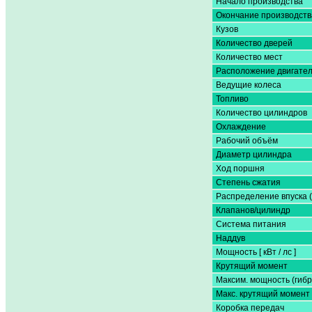
Начало производства
Окончание производств
Кузов
Количество дверей
Количество мест
Расположение двигате
Ведущие колеса
Топливо
Количество цилиндров
Охлаждение
Рабочий объём
Диаметр цилиндра
Ход поршня
Степень сжатия
Распределение впуска 
Клапанов/цилиндр
Система питания
Наддув
Мощность [ кВт / лс ]
Крутящий момент
Максим. мощность (гибр
Макс. крутящий момент 
Коробка передач