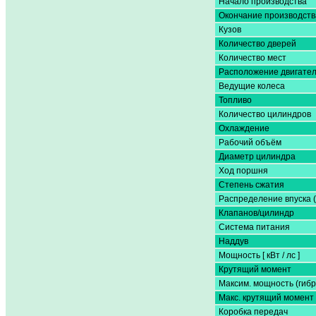
Начало производства
Окончание производств
Кузов
Количество дверей
Количество мест
Расположение двигате
Ведущие колеса
Топливо
Количество цилиндров
Охлаждение
Рабочий объём
Диаметр цилиндра
Ход поршня
Степень сжатия
Распределение впуска 
Клапанов/цилиндр
Система питания
Наддув
Мощность [ кВт / лс ]
Крутящий момент
Максим. мощность (гибр
Макс. крутящий момент 
Коробка передач