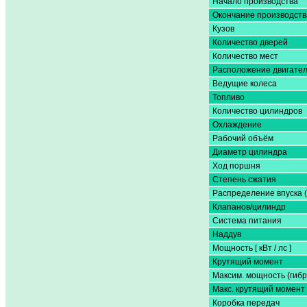
Начало производства
Окончание производств
Кузов
Количество дверей
Количество мест
Расположение двигате
Ведущие колеса
Топливо
Количество цилиндров
Охлаждение
Рабочий объём
Диаметр цилиндра
Ход поршня
Степень сжатия
Распределение впуска 
Клапанов/цилиндр
Система питания
Наддув
Мощность [ кВт / лс ]
Крутящий момент
Максим. мощность (гибр
Макс. крутящий момент 
Коробка передач