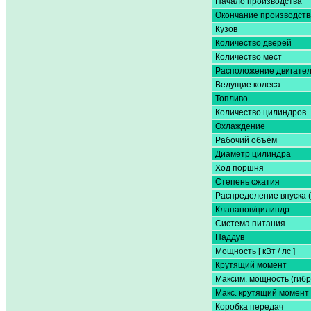
Начало производства
Окончание производств
Кузов
Количество дверей
Количество мест
Расположение двигате
Ведущие колеса
Топливо
Количество цилиндров
Охлаждение
Рабочий объём
Диаметр цилиндра
Ход поршня
Степень сжатия
Распределение впуска 
Клапанов/цилиндр
Система питания
Наддув
Мощность [ кВт / лс ]
Крутящий момент
Максим. мощность (гибр
Макс. крутящий момент 
Коробка передач