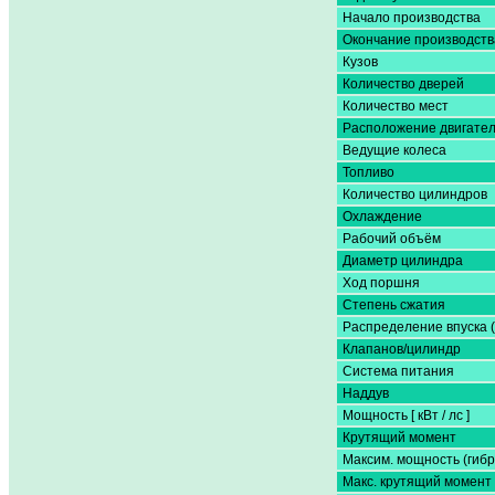
Начало производства
Окончание производств
Кузов
Количество дверей
Количество мест
Расположение двигате
Ведущие колеса
Топливо
Количество цилиндров
Охлаждение
Рабочий объём
Диаметр цилиндра
Ход поршня
Степень сжатия
Распределение впуска 
Клапанов/цилиндр
Система питания
Наддув
Мощность [ кВт / лс ]
Крутящий момент
Максим. мощность (гибр
Макс. крутящий момент 