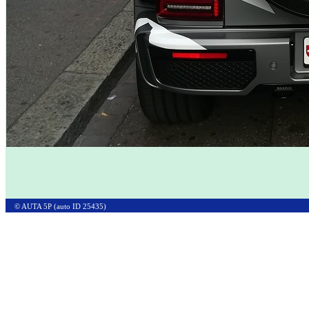
© AUTA 5P (auto ID 25435)