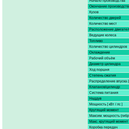
Начало производства
Окончание производств
Кузов
Количество дверей
Количество мест
Расположение двигате
Ведущие колеса
Топливо
Количество цилиндров
Охлаждение
Рабочий объём
Диаметр цилиндра
Ход поршня
Степень сжатия
Распределение впуска 
Клапанов/цилиндр
Система питания
Наддув
Мощность [ кВт / лс ]
Крутящий момент
Максим. мощность (гибр
Макс. крутящий момент 
Коробка передач