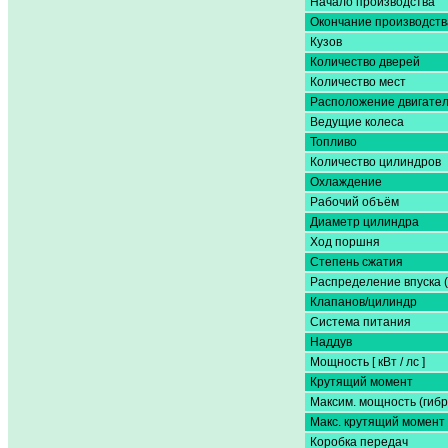
Начало производства
Окончание производств
Кузов
Количество дверей
Количество мест
Расположение двигате
Ведущие колеса
Топливо
Количество цилиндров
Охлаждение
Рабочий объём
Диаметр цилиндра
Ход поршня
Степень сжатия
Распределение впуска 
Клапанов/цилиндр
Система питания
Наддув
Мощность [ кВт / лс ]
Крутящий момент
Максим. мощность (гибр
Макс. крутящий момент 
Коробка передач