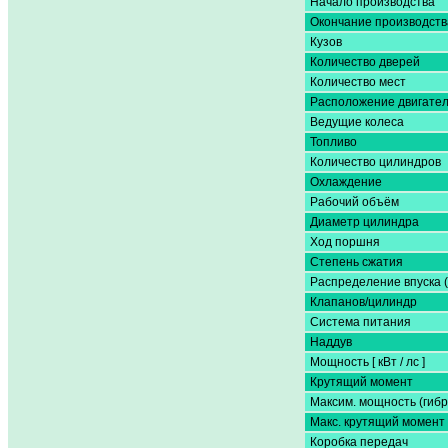
Начало производства
Окончание производств
Кузов
Количество дверей
Количество мест
Расположение двигате
Ведущие колеса
Топливо
Количество цилиндров
Охлаждение
Рабочий объём
Диаметр цилиндра
Ход поршня
Степень сжатия
Распределение впуска 
Клапанов/цилиндр
Система питания
Наддув
Мощность [ кВт / лс ]
Крутящий момент
Максим. мощность (гибр
Макс. крутящий момент 
Коробка передач