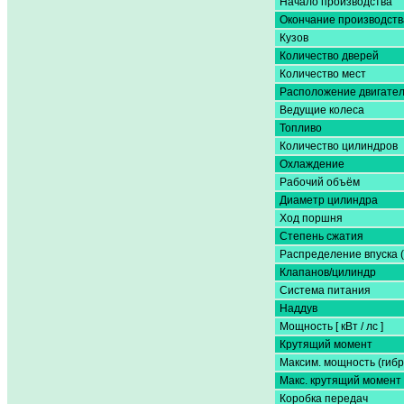
Начало производства
Окончание производств
Кузов
Количество дверей
Количество мест
Расположение двигате
Ведущие колеса
Топливо
Количество цилиндров
Охлаждение
Рабочий объём
Диаметр цилиндра
Ход поршня
Степень сжатия
Распределение впуска 
Клапанов/цилиндр
Система питания
Наддув
Мощность [ кВт / лс ]
Крутящий момент
Максим. мощность (гибр
Макс. крутящий момент 
Коробка передач