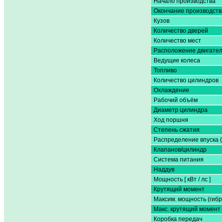
Начало производства
Окончание производств
Кузов
Количество дверей
Количество мест
Расположение двигате
Ведущие колеса
Топливо
Количество цилиндров
Охлаждение
Рабочий объём
Диаметр цилиндра
Ход поршня
Степень сжатия
Распределение впуска 
Клапанов/цилиндр
Система питания
Наддув
Мощность [ кВт / лс ]
Крутящий момент
Максим. мощность (гибр
Макс. крутящий момент 
Коробка передач