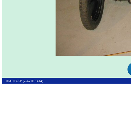
© AUTA 5P (auto ID 1414)