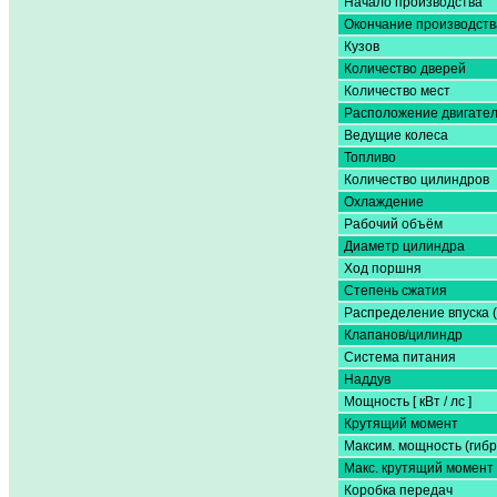
Начало производства
Окончание производств
Кузов
Количество дверей
Количество мест
Расположение двигате
Ведущие колеса
Топливо
Количество цилиндров
Охлаждение
Рабочий объём
Диаметр цилиндра
Ход поршня
Степень сжатия
Распределение впуска 
Клапанов/цилиндр
Система питания
Наддув
Мощность [ кВт / лс ]
Крутящий момент
Максим. мощность (гибр
Макс. крутящий момент 
Коробка передач