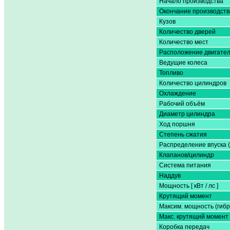
Начало производства
Окончание производств
Кузов
Количество дверей
Количество мест
Расположение двигате
Ведущие колеса
Топливо
Количество цилиндров
Охлаждение
Рабочий объём
Диаметр цилиндра
Ход поршня
Степень сжатия
Распределение впуска 
Клапанов/цилиндр
Система питания
Наддув
Мощность [ кВт / лс ]
Крутящий момент
Максим. мощность (гибр
Макс. крутящий момент 
Коробка передач