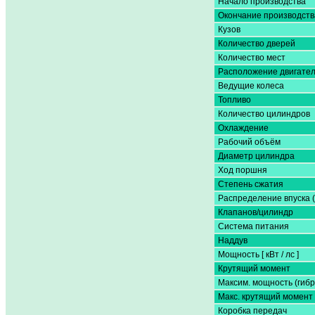
Начало производства
Окончание производств
Кузов
Количество дверей
Количество мест
Расположение двигате
Ведущие колеса
Топливо
Количество цилиндров
Охлаждение
Рабочий объём
Диаметр цилиндра
Ход поршня
Степень сжатия
Распределение впуска 
Клапанов/цилиндр
Система питания
Наддув
Мощность [ кВт / лс ]
Крутящий момент
Максим. мощность (гибр
Макс. крутящий момент 
Коробка передач