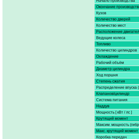
Начало производства
Окончание производств
Кузов
Количество дверей
Количество мест
Расположение двигате
Ведущие колеса
Топливо
Количество цилиндров
Охлаждение
Рабочий объём
Диаметр цилиндра
Ход поршня
Степень сжатия
Распределение впуска 
Клапанов/цилиндр
Система питания
Наддув
Мощность [ кВт / лс ]
Крутящий момент
Максим. мощность (гибр
Макс. крутящий момент 
Коробка передач