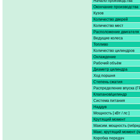
Начало производства
Окончание производства
Кузов
Количество дверей
Количество мест
Расположение двигателя
Ведущие колеса
Топливо
Количество цилиндров
Охлаждение
Рабочий объём
Диаметр цилиндра
Ход поршня
Степень сжатия
Распределение впуска (Г
Клапанов/цилиндр
Система питания
Наддув
Мощность [ кВт / лс ]
Крутящий момент
Максим. мощность (гибри
Макс. крутящий момент (г
Коробка передач