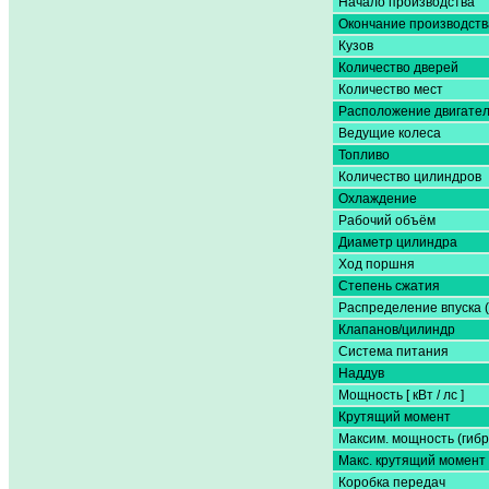
Начало производства
Окончание производств
Кузов
Количество дверей
Количество мест
Расположение двигате
Ведущие колеса
Топливо
Количество цилиндров
Охлаждение
Рабочий объём
Диаметр цилиндра
Ход поршня
Степень сжатия
Распределение впуска 
Клапанов/цилиндр
Система питания
Наддув
Мощность [ кВт / лс ]
Крутящий момент
Максим. мощность (гибр
Макс. крутящий момент 
Коробка передач