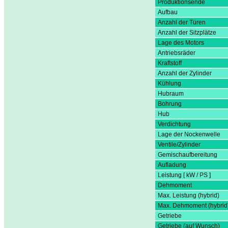
Produktionsende
Aufbau
Anzahl der Türen
Anzahl der Sitzplätze
Lage des Motors
Antriebsräder
Kraftstoff
Anzahl der Zylinder
Kühlung
Hubraum
Bohrung
Hub
Verdichtung
Lage der Nockenwelle
Ventile/Zylinder
Gemischaufbereitung
Aufladung
Leistung [ kW / PS ]
Dehmoment
Max. Leistung (hybrid)
Max. Dehmoment (hybrid
Getriebe
Getriebe (auf Wunsch)