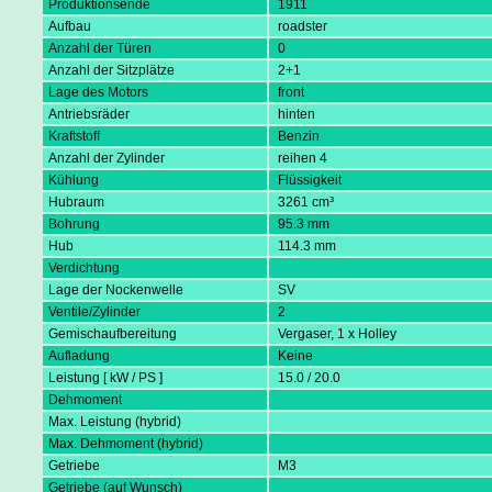
Produktionsende
1911
Aufbau
roadster
Anzahl der Türen
0
Anzahl der Sitzplätze
2+1
Lage des Motors
front
Antriebsräder
hinten
Kraftstoff
Benzin
Anzahl der Zylinder
reihen 4
Kühlung
Flüssigkeit
Hubraum
3261 cm³
Bohrung
95.3 mm
Hub
114.3 mm
Verdichtung
Lage der Nockenwelle
SV
Ventile/Zylinder
2
Gemischaufbereitung
Vergaser, 1 x Holley
Aufladung
Keine
Leistung [ kW / PS ]
15.0 / 20.0
Dehmoment
Max. Leistung (hybrid)
Max. Dehmoment (hybrid)
Getriebe
M3
Getriebe (auf Wunsch)