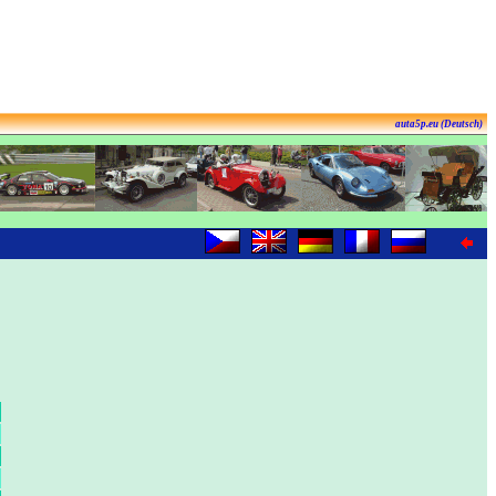
auta5p.eu (Deutsch)