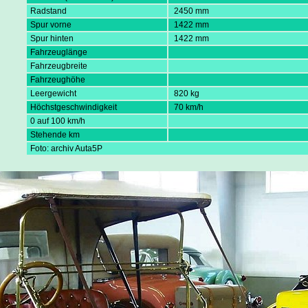
Radstand
2450 mm
Spur vorne
1422 mm
Spur hinten
1422 mm
Fahrzeuglänge
Fahrzeugbreite
Fahrzeughöhe
Leergewicht
820 kg
Höchstgeschwindigkeit
70 km/h
0 auf 100 km/h
Stehende km
Foto: archiv Auta5P