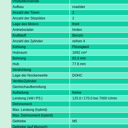
Produktionsende
Aufbau
roadster
Anzahl der Türen
2
Anzahl der Sitzplätze
2
Lage des Motors
front
Antriebsräder
hinten
Kraftstoff
Benzin
Anzahl der Zylinder
reihen 4
Kühlung
Flüssigkeit
Hubraum
1692 cm³
Bohrung
83.3 mm
Hub
77.6 mm
Verdichtung
Lage der Nockenwelle
DOHC
Ventile/Zylinder
Gemischaufbereitung
Aufladung
Keine
Leistung [ kW / PS ]
125.0 / 170.0 bei 7000 U/min
Dehmoment
Max. Leistung (hybrid)
Max. Dehmoment (hybrid)
Getriebe
M5
Getriebe (auf Wunsch)