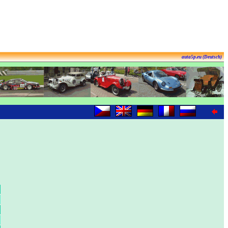
auta5p.eu (Deutsch)