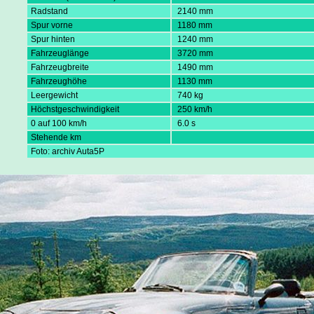
Radstand
2140 mm
Spur vorne
1180 mm
Spur hinten
1240 mm
Fahrzeuglänge
3720 mm
Fahrzeugbreite
1490 mm
Fahrzeughöhe
1130 mm
Leergewicht
740 kg
Höchstgeschwindigkeit
250 km/h
0 auf 100 km/h
6.0 s
Stehende km
Foto: archiv Auta5P