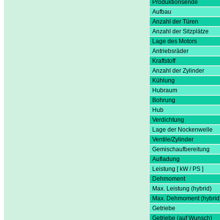
Produktionsende
Aufbau
Anzahl der Türen
Anzahl der Sitzplätze
Lage des Motors
Antriebsräder
Kraftstoff
Anzahl der Zylinder
Kühlung
Hubraum
Bohrung
Hub
Verdichtung
Lage der Nockenwelle
Ventile/Zylinder
Gemischaufbereitung
Aufladung
Leistung [ kW / PS ]
Dehmoment
Max. Leistung (hybrid)
Max. Dehmoment (hybrid
Getriebe
Getriebe (auf Wunsch)