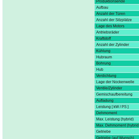
Produktionsende
Aufbau
Anzahl der Türen
Anzahl der Sitzplätze
Lage des Motors
Antriebsräder
Kraftstoff
Anzahl der Zylinder
Kühlung
Hubraum
Bohrung
Hub
Verdichtung
Lage der Nockenwelle
Ventile/Zylinder
Gemischaufbereitung
Aufladung
Leistung [ kW / PS ]
Dehmoment
Max. Leistung (hybrid)
Max. Dehmoment (hybrid
Getriebe
Getriebe (auf Wunsch)