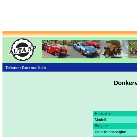
Technische Daten und Bilder
Donkerv
Hersteller
Modell
Baujahr
Produktionsbeginn