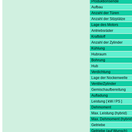
Produktionsende
Aufbau
Anzahl der Türen
Anzahl der Sitzplätze
Lage des Motors
Antriebsräder
Kraftstoff
Anzahl der Zylinder
Kühlung
Hubraum
Bohrung
Hub
Verdichtung
Lage der Nockenwelle
Ventile/Zylinder
Gemischaufbereitung
Aufladung
Leistung [ kW / PS ]
Dehmoment
Max. Leistung (hybrid)
Max. Dehmoment (hybrid
Getriebe
Getriebe (auf Wunsch)