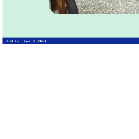
© AUTA 5P (auto ID 3942)