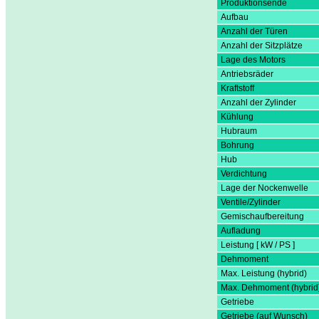
Produktionsende
Aufbau
Anzahl der Türen
Anzahl der Sitzplätze
Lage des Motors
Antriebsräder
Kraftstoff
Anzahl der Zylinder
Kühlung
Hubraum
Bohrung
Hub
Verdichtung
Lage der Nockenwelle
Ventile/Zylinder
Gemischaufbereitung
Aufladung
Leistung [ kW / PS ]
Dehmoment
Max. Leistung (hybrid)
Max. Dehmoment (hybrid
Getriebe
Getriebe (auf Wunsch)