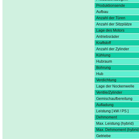
Produktionsende
Aufbau
Anzahl der Türen
Anzahl der Sitzplätze
Lage des Motors
Antriebsräder
Kraftstoff
Anzahl der Zylinder
Kühlung
Hubraum
Bohrung
Hub
Verdichtung
Lage der Nockenwelle
Ventile/Zylinder
Gemischaufbereitung
Aufladung
Leistung [ kW / PS ]
Dehmoment
Max. Leistung (hybrid)
Max. Dehmoment (hybrid
Getriebe