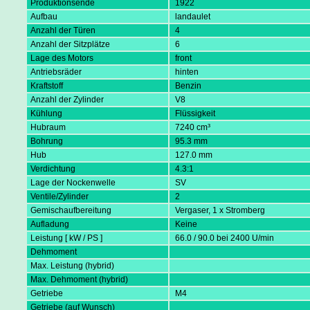
Produktionsende
1922
Aufbau
landaulet
Anzahl der Türen
4
Anzahl der Sitzplätze
6
Lage des Motors
front
Antriebsräder
hinten
Kraftstoff
Benzin
Anzahl der Zylinder
V8
Kühlung
Flüssigkeit
Hubraum
7240 cm³
Bohrung
95.3 mm
Hub
127.0 mm
Verdichtung
4.3:1
Lage der Nockenwelle
SV
Ventile/Zylinder
2
Gemischaufbereitung
Vergaser, 1 x Stromberg
Aufladung
Keine
Leistung [ kW / PS ]
66.0 / 90.0 bei 2400 U/min
Dehmoment
Max. Leistung (hybrid)
Max. Dehmoment (hybrid)
Getriebe
M4
Getriebe (auf Wunsch)