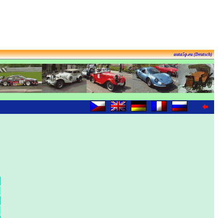
auta5p.eu (Deutsch)