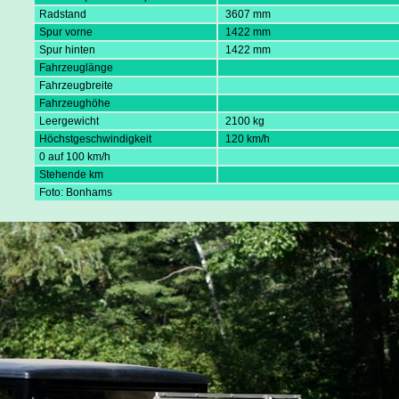
Radstand
3607 mm
Spur vorne
1422 mm
Spur hinten
1422 mm
Fahrzeuglänge
Fahrzeugbreite
Fahrzeughöhe
Leergewicht
2100 kg
Höchstgeschwindigkeit
120 km/h
0 auf 100 km/h
Stehende km
Foto: Bonhams