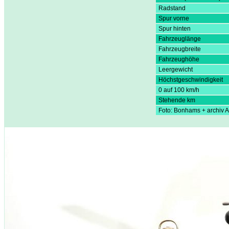
Radstand
Spur vorne
Spur hinten
Fahrzeuglänge
Fahrzeugbreite
Fahrzeughöhe
Leergewicht
Höchstgeschwindigkeit
0 auf 100 km/h
Stehende km
Foto: Bonhams + archiv 