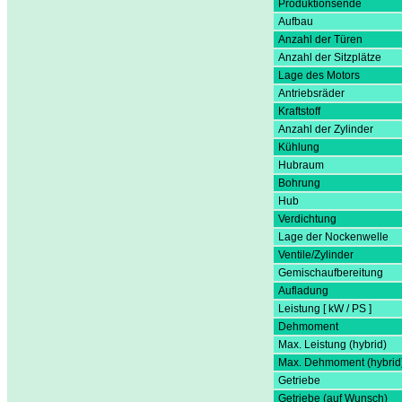
Produktionsende
Aufbau
Anzahl der Türen
Anzahl der Sitzplätze
Lage des Motors
Antriebsräder
Kraftstoff
Anzahl der Zylinder
Kühlung
Hubraum
Bohrung
Hub
Verdichtung
Lage der Nockenwelle
Ventile/Zylinder
Gemischaufbereitung
Aufladung
Leistung [ kW / PS ]
Dehmoment
Max. Leistung (hybrid)
Max. Dehmoment (hybrid
Getriebe
Getriebe (auf Wunsch)