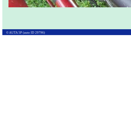
© AUTA 5P (auto ID 29796)