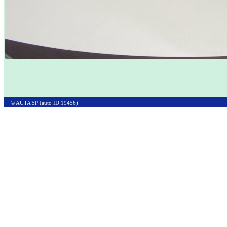
© AUTA 5P (auto ID 19456)