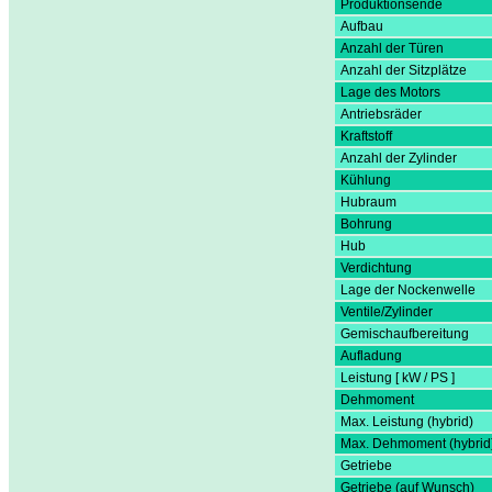
Produktionsende
Aufbau
Anzahl der Türen
Anzahl der Sitzplätze
Lage des Motors
Antriebsräder
Kraftstoff
Anzahl der Zylinder
Kühlung
Hubraum
Bohrung
Hub
Verdichtung
Lage der Nockenwelle
Ventile/Zylinder
Gemischaufbereitung
Aufladung
Leistung [ kW / PS ]
Dehmoment
Max. Leistung (hybrid)
Max. Dehmoment (hybrid
Getriebe
Getriebe (auf Wunsch)