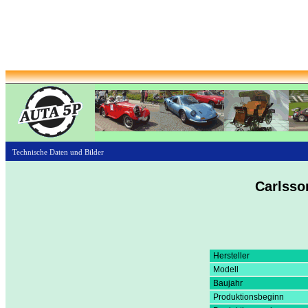
Technische Daten und Bilder
Carlsso
Hersteller
Modell
Baujahr
Produktionsbeginn