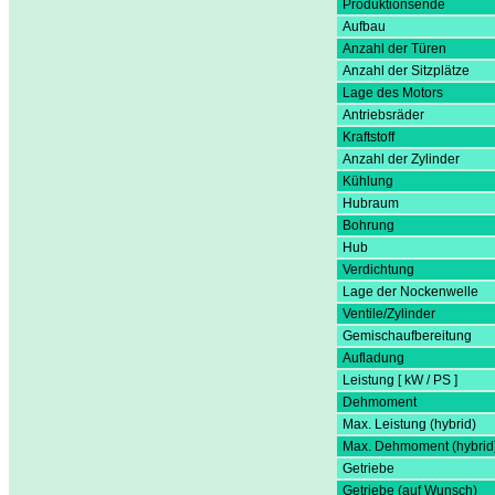
Produktionsende
Aufbau
Anzahl der Türen
Anzahl der Sitzplätze
Lage des Motors
Antriebsräder
Kraftstoff
Anzahl der Zylinder
Kühlung
Hubraum
Bohrung
Hub
Verdichtung
Lage der Nockenwelle
Ventile/Zylinder
Gemischaufbereitung
Aufladung
Leistung [ kW / PS ]
Dehmoment
Max. Leistung (hybrid)
Max. Dehmoment (hybrid
Getriebe
Getriebe (auf Wunsch)