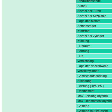
Produktionsende
Aufbau
Anzahl der Türen
Anzahl der Sitzplätze
Lage des Motors
Antriebsräder
Kraftstoff
Anzahl der Zylinder
Kühlung
Hubraum
Bohrung
Hub
Verdichtung
Lage der Nockenwelle
Ventile/Zylinder
Gemischaufbereitung
Aufladung
Leistung [ kW / PS ]
Dehmoment
Max. Leistung (hybrid)
Max. Dehmoment (hybrid
Getriebe
Getriebe (auf Wunsch)