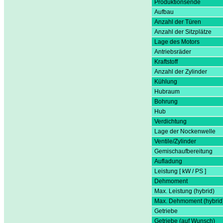
Produktionsende
Aufbau
Anzahl der Türen
Anzahl der Sitzplätze
Lage des Motors
Antriebsräder
Kraftstoff
Anzahl der Zylinder
Kühlung
Hubraum
Bohrung
Hub
Verdichtung
Lage der Nockenwelle
Ventile/Zylinder
Gemischaufbereitung
Aufladung
Leistung [ kW / PS ]
Dehmoment
Max. Leistung (hybrid)
Max. Dehmoment (hybrid
Getriebe
Getriebe (auf Wunsch)