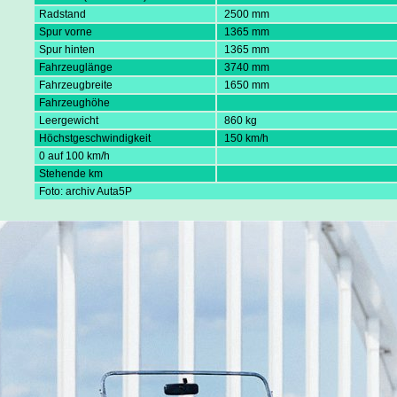
Radstand
2500 mm
Spur vorne
1365 mm
Spur hinten
1365 mm
Fahrzeuglänge
3740 mm
Fahrzeugbreite
1650 mm
Fahrzeughöhe
Leergewicht
860 kg
Höchstgeschwindigkeit
150 km/h
0 auf 100 km/h
Stehende km
Foto: archiv Auta5P