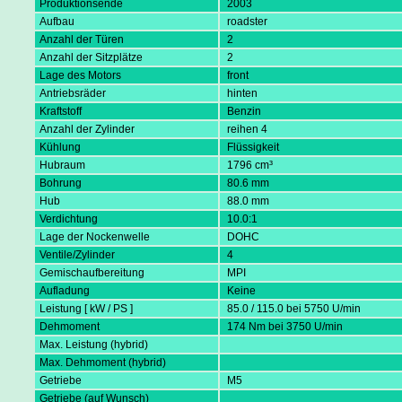
Produktionsende
2003
Aufbau
roadster
Anzahl der Türen
2
Anzahl der Sitzplätze
2
Lage des Motors
front
Antriebsräder
hinten
Kraftstoff
Benzin
Anzahl der Zylinder
reihen 4
Kühlung
Flüssigkeit
Hubraum
1796 cm³
Bohrung
80.6 mm
Hub
88.0 mm
Verdichtung
10.0:1
Lage der Nockenwelle
DOHC
Ventile/Zylinder
4
Gemischaufbereitung
MPI
Aufladung
Keine
Leistung [ kW / PS ]
85.0 / 115.0 bei 5750 U/min
Dehmoment
174 Nm bei 3750 U/min
Max. Leistung (hybrid)
Max. Dehmoment (hybrid)
Getriebe
M5
Getriebe (auf Wunsch)