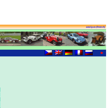
auta5p.eu (Deutsch)