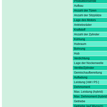
Produktionsende
Aufbau
Anzahl der Türen
Anzahl der Sitzplätze
Lage des Motors
Antriebsräder
Kraftstoff
Anzahl der Zylinder
Kühlung
Hubraum
Bohrung
Hub
Verdichtung
Lage der Nockenwelle
Ventile/Zylinder
Gemischaufbereitung
Aufladung
Leistung [ kW / PS ]
Dehmoment
Max. Leistung (hybrid)
Max. Dehmoment (hybrid
Getriebe
Getriebe (auf Wunsch)