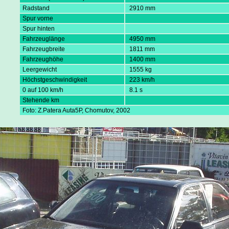
Radstand
2910 mm
Spur vorne
Spur hinten
Fahrzeuglänge
4950 mm
Fahrzeugbreite
1811 mm
Fahrzeughöhe
1400 mm
Leergewicht
1555 kg
Höchstgeschwindigkeit
223 km/h
0 auf 100 km/h
8.1 s
Stehende km
Foto: Z.Patera Auta5P, Chomutov, 2002