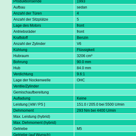
Produktionsende
1993
Aufbau
sedan
Anzahl der Türen
4
Anzahl der Sitzplätze
5
Lage des Motors
front
Antriebsräder
front
Kraftstoff
Benzin
Anzahl der Zylinder
V6
Kühlung
Flüssigkeit
Hubraum
3206 cm³
Bohrung
90.0 mm
Hub
84.0 mm
Verdichtung
9.6:1
Lage der Nockenwelle
OHC
Ventile/Zylinder
Gemischaufbereitung
Aufladung
Keine
Leistung [ kW / PS ]
151.0 / 205.0 bei 5500 U/min
Dehmoment
293 Nm bei 4400 U/min
Max. Leistung (hybrid)
Max. Dehmoment (hybrid)
Getriebe
M5
Getriebe (auf Wunsch)