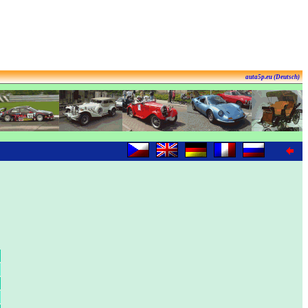
auta5p.eu (Deutsch)